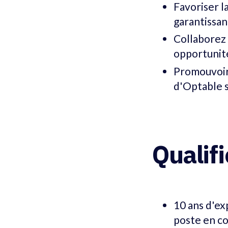
Favoriser la
garantissan
Collaborez 
opportunit
Promouvoir 
d'Optable s
Qualif
10 ans d'ex
poste en co