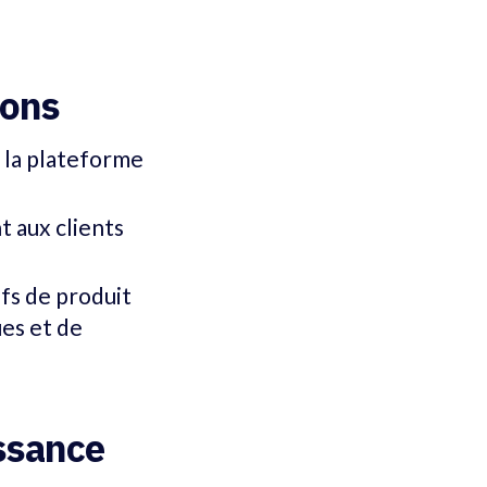
ions
t la plateforme
t aux clients
efs de produit
ues et de
issance