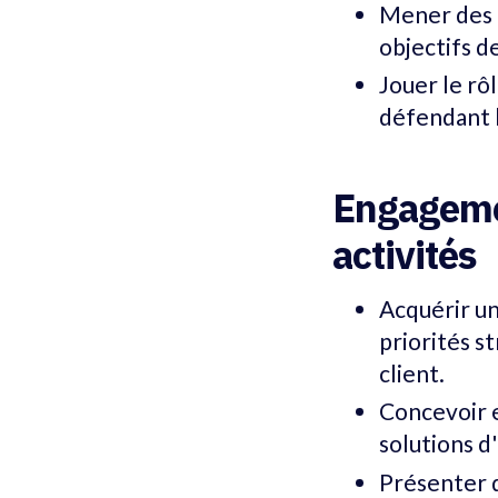
Mener des é
objectifs de
Jouer le rô
défendant l
Engagemen
activités
Acquérir un
priorités s
client.
Concevoir e
solutions d
Présenter 