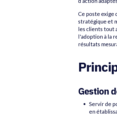
d’action adaptés
Ce poste exige d
stratégique et 
les clients tout
l'adoption à la 
résultats mesur
Princi
Gestion de
Servir de po
en établiss