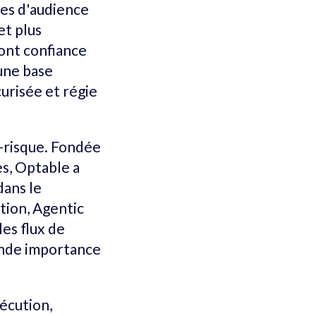
ées d'audience
et plus
font confiance
une base
urisée et régie
l-risque. Fondée
es, Optable a
dans le
tion, Agentic
les flux de
rande importance
écution,