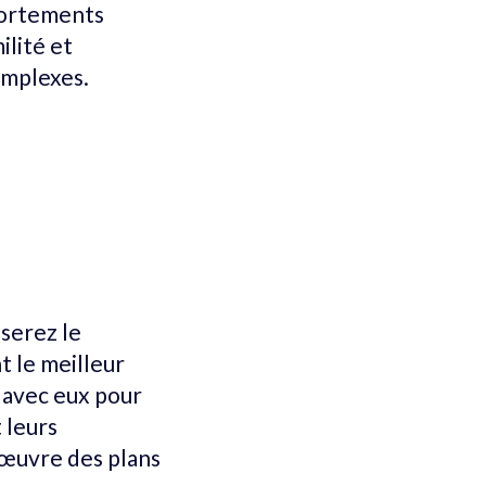
mportements
ilité et
omplexes.
 serez le
nt le meilleur
n avec eux pour
 leurs
 œuvre des plans