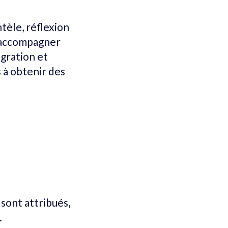
ntèle, réflexion
d'accompagner
égration et
s à obtenir des
 sont attribués,
.