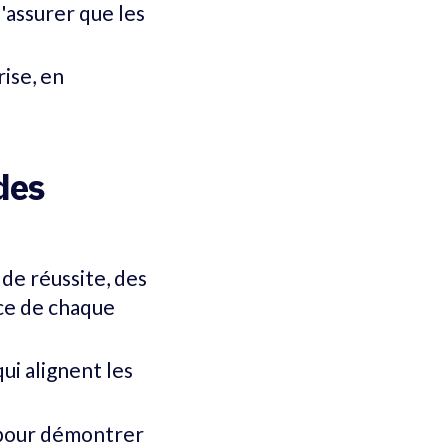
'assurer que les
rise, en
des
de réussite, des
nce de chaque
ui alignent les
 pour démontrer