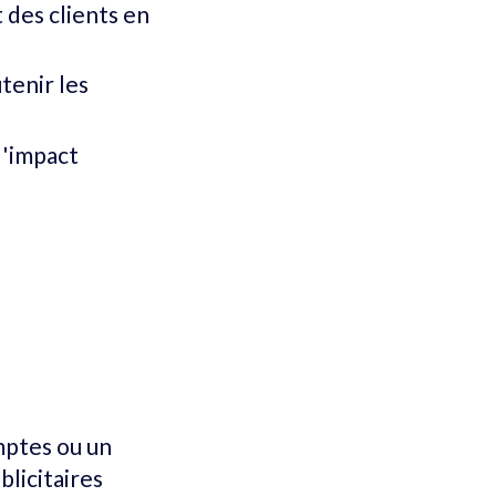
t des clients en
tenir les
l'impact
omptes ou un
blicitaires