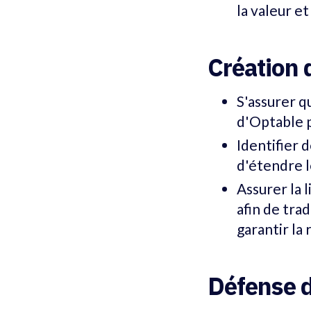
la valeur e
Création 
S'assurer q
d'Optable p
Identifier 
d'étendre l
Assurer la l
afin de tra
garantir la
Défense d