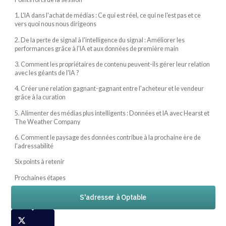
1. L'IA dans l'achat de médias : Ce qui est réel, ce qui ne l'est pas et ce
vers quoi nous nous dirigeons
2. De la perte de signal à l'intelligence du signal : Améliorer les
performances grâce à l'IA et aux données de première main
3. Comment les propriétaires de contenu peuvent-ils gérer leur relation
avec les géants de l'IA ?
4. Créer une relation gagnant-gagnant entre l'acheteur et le vendeur
grâce à la curation
5. Alimenter des médias plus intelligents : Données et IA avec Hearst et
The Weather Company
6. Comment le paysage des données contribue à la prochaine ère de
l'adressabilité
Six points à retenir
Prochaines étapes
S'adresser à Optable