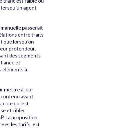
 trafic est faible ou
s
lorsqu’un agent
manuelle passerait
lations entre traits
t que lorsqu'on
leur profondeur.
sant des segments
fiance et
es éléments à
r mettre à jour
e contenu avant
sur ce qui est
se et cibler
P. La proposition,
 et les tarifs, est