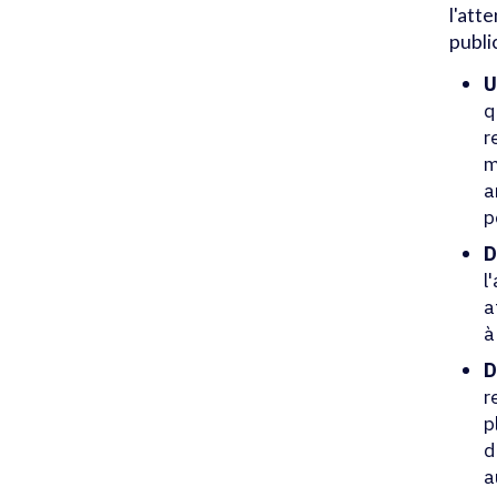
l'att
public
U
q
r
m
a
p
D
l
a
à
D
r
p
d
a