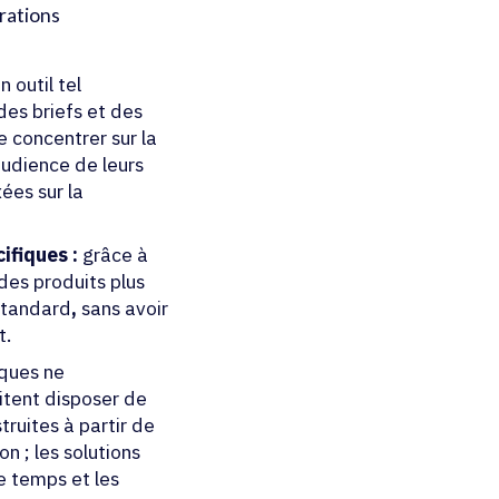
érations
n outil tel
des briefs et des
 concentrer sur la
audience de leurs
ées sur la
ifiques :
grâce à
des produits plus
standard
,
sans avoir
t.
ques ne
itent disposer de
ruites à partir de
n ; les solutions
e temps et les