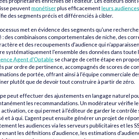
es propriétaires enrichies de l’éditeur. Les éditeurs dont le
isse peuvent
monétiser
plus efficacement
leurs audience
ifie des segments précis et différenciés à cibler.
ocessus met en évidence des segments qu'une recherche 
é : des combinaisons comportementales de niche, des corré
ractère et des recoupements d'audience qui n'apparaissen
re systématiquement l'ensemble des données dans toute 
ience Agent d'Optable
se charge de cette étape en propo
és par ordre de pertinence, accompagnés de scores de con
imations de portée, offrant ainsi à l'équipe commerciale d
ner plutôt que de devoir tout construire à partir de zéro.
ipe peut effectuer des ajustements en langage naturel pou
ntanément les recommandations. Un modérateur vérifie l
 activation, ce qui permet à l'éditeur de garder le contrôle 
sé et à qui. L'agent peut ensuite générer un projet de répon
tement les audiences via les serveurs publicitaires et les SS
enant les définitions d'audience, les estimations d'audience