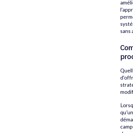
améli
l'app
perme
systé
sans 
Com
pro
Quell
d'off
strat
modif
Lorsq
qu’un
démar
campa