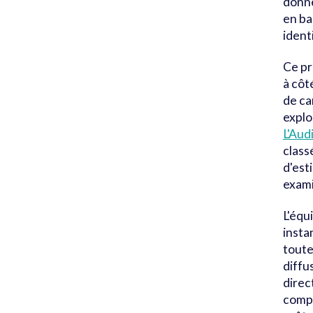
donné
en ba
ident
Ce pr
à côt
de ca
explo
L'Aud
class
d'est
exami
L'équ
insta
toute
diffu
direc
compr