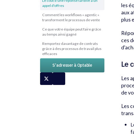
Le coût d'une réponse tardive à un
les é
appel d'offres
aux a
Comment les workflows « agentic »
plus 
transforment le processus de vente
Ce que votre équipe peut faire grâce
Répon
au temps ainsi gagné
ces d
Remportez davantage de contrats
d'ach
grâce à des processus de travail plus
efficaces
Le 
S'adresser à Optable
Les a
proce
de vo
Les c
trans
L
f