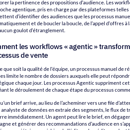
orer la pertinence des propositions d'audience. Les workf
roche agentique, pris en charge par des plateformes telles
ttent d'identifier des audiences que les processus manu
matiquement et de boucler la boucle, de l'appel d'offres à 
aucun goulot d'étranglement.
ment les workflows « agentic » transform
cessus de vente
e que soit la qualité de l'équipe, un processus manuel de 
res limite le nombre de dossiers auxquels elle peut répond
égique chaque jour. Les processus Agentic suppriment cett
iant le déroulement de chaque étape du processus commer
u’un brief arrive, au lieu de l’acheminer vers une file d’att
 analyste de données en extraie des segments, le flux de t
re immédiatement. Un agent peut lire le brief, en dégager l
gne et générer des recommandations d’audience en s’app