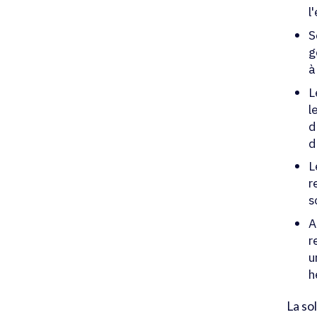
l
S
g
à
L
l
d
d
L
r
s
A
r
u
h
La so