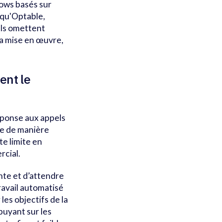
lows basés sur
 qu'Optable,
els omettent
la mise en œuvre,
ent le
réponse aux appels
re de manière
e limite en
cial.
ente et d’attendre
ravail automatisé
es objectifs de la
uyant sur les