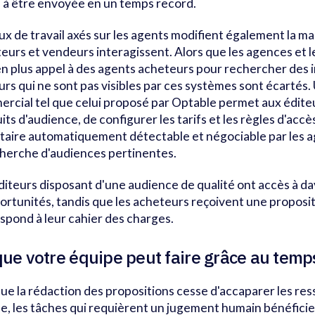
 à être envoyée en un temps record.
lux de travail axés sur les agents modifient également la m
eurs et vendeurs interagissent. Alors que les agences et 
en plus appel à des agents acheteurs pour rechercher des i
urs qui ne sont pas visibles par ces systèmes sont écartés.
rcial tel que celui proposé par Optable permet aux éditeur
its d'audience, de configurer les tarifs et les règles d'accè
taire automatiquement détectable et négociable par les a
cherche d'audiences pertinentes.
diteurs disposant d'une audience de qualité ont accès à d
ortunités, tandis que les acheteurs reçoivent une proposit
spond à leur cahier des charges.
que votre équipe peut faire grâce au temp
ue la rédaction des propositions cesse d'accaparer les re
e, les tâches qui requièrent un jugement humain bénéficie