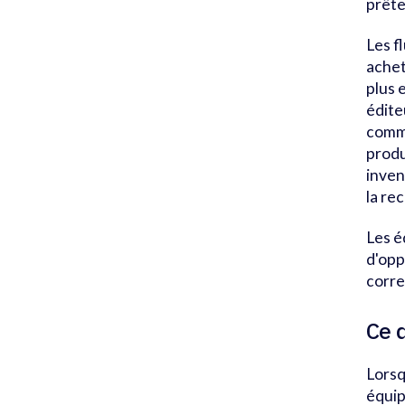
prête
Les f
achet
plus 
édite
comme
produ
inven
la re
Les é
d'opp
corre
Ce 
Lorsq
équip