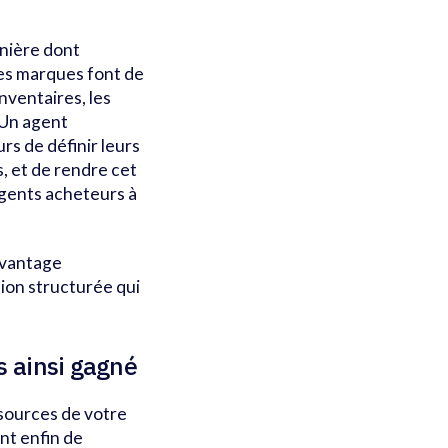
anière dont
les marques font de
nventaires, les
 Un agent
s de définir leurs
s, et de rendre cet
gents acheteurs à
avantage
ion structurée qui
s ainsi gagné
ssources de votre
nt enfin de